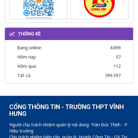
THỐNG KÊ
Đang online:
4.899
Hôm nay:
57
Hôm qua:
112
Tất cả:
399.597
CỔNG THÔNG TIN - TRƯỜNG THPT VĨNH
HƯNG
Người chịu trách nhiệm quản lý nội dung: Trần Đức Thịnh - P.
Hiệu trưởng
Chịu trách nhiệm biên tập, quản lý: Huỳnh Công Tín - GV Tin