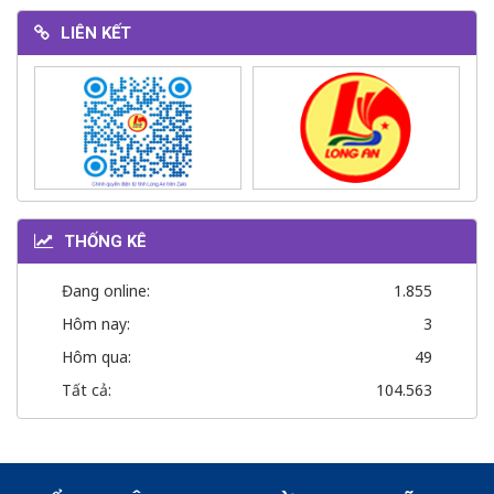
LIÊN KẾT
THỐNG KÊ
Đang online:
1.855
Hôm nay:
3
Hôm qua:
49
Tất cả:
104.563