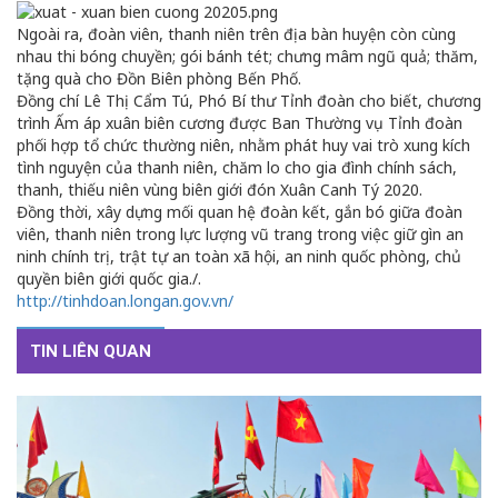
Ngoài ra, đoàn viên, thanh niên trên địa bàn huyện còn cùng
nhau thi bóng chuyền; gói bánh tét; chưng mâm ngũ quả; thăm,
tặng quà cho Đồn Biên phòng Bến Phố.
Đồng chí Lê Thị Cẩm Tú, Phó Bí thư Tỉnh đoàn cho biết, chương
trình Ấm áp xuân biên cương được Ban Thường vụ Tỉnh đoàn
phối hợp tổ chức thường niên, nhằm phát huy vai trò xung kích
tình nguyện của thanh niên, chăm lo cho gia đình chính sách,
thanh, thiếu niên vùng biên giới đón Xuân Canh Tý 2020.
Đồng thời, xây dựng mối quan hệ đoàn kết, gắn bó giữa đoàn
viên, thanh niên trong lực lượng vũ trang trong việc giữ gìn an
ninh chính trị, trật tự an toàn xã hội, an ninh quốc phòng, chủ
quyền biên giới quốc gia./.
http://tinhdoan.longan.gov.vn/
TIN LIÊN QUAN